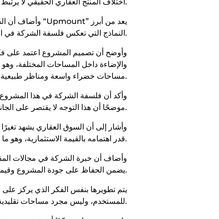
اختلاف المنتج العقاري الحقيقي لا يرتبط فقط بالموقع أو التصميم، وإنما بالفكر الذي يقف خلف المشروع وقدرته على تحقيق الراحة النفسية للعملاء.
وأضاف أن الشركة
النماذج التي تعكس فلسفة الشركة في الدمج بين المعمار الحديث والدقة التنفيذية والراحة الإنسانية.
وأوضح أن تصميم المشروع اعتمد على فكرة 
والإضاءة داخل المساحات المختلفة، وهو
مساحات خضراء واسعة ومناظر طبيعية مفتوحة، بما يخلق بيئة أكثر هدوءًا وخصوصية للسكان والعملاء.
وأكد أن فلسفة الشركة في هذا المشروع ت
موضحًا أن هذا التوجه لا يقتصر على الجانب الجمالي فقط، بل يستند إلى رؤية هندسية تهدف إلى تحسين جودة الحياة داخل الوحدات.
وأشار إلى أن السوق العقاري يشهد تغيرً
قدر اهتمامه بالقيمة الاستثمارية، وهو ما دفع الشركة للتركيز على المساحات المفتوحة والعناصر الطبيعية كجزء أساسي من فلسفة التطوير.
وأضاف أن خبرة الشركة في مجالات المقاول
يضمن الحفاظ على جودة المشروع وقيمته على المدى الطويل.
للمستخدم، وليس مجرد مساحات تقليدية للعمل أو الاستثمار.