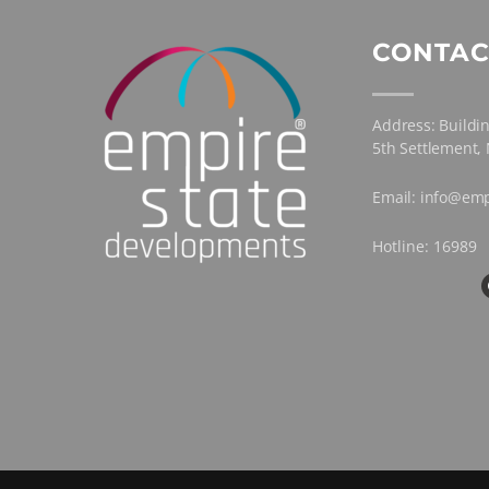
CONTAC
Address: Buildin
5th Settlement,
Email: info@emp
Hotline: 16989