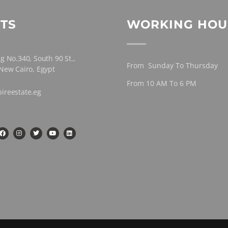
TS
WORKING HOU
g No.340, South 90 St.,
From Sunday To Thursday
 New Cairo, Egypt
From 10 AM To 6 PM
ireestate.eg