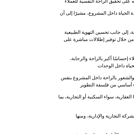
مشروع، مشيرًا إلى أن “Upmount” يعد من أبرز
، إلى جانب تحسين التهوية الطبيعية
ن خلال توفير إطلالات مباشرة على
إحساسًا أكبر بالراحة والرحابة،
 والشعور بالراحة داخل المشروع بنفس
قارية، سواء السكنية أو التجارية، بما
El Cen” و”Evet”، يتم تطويرها بنفس الفكر الذي يركز على خلق بيئة عملية ومريحة