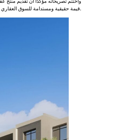
واختتم تصريحاته مؤكدًا أن تقديم منتج 
قيمة حقيقية ومستدامة للسوق العقاري المصري.