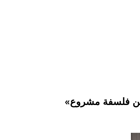
content
Empire State Developments
«إمباير ستيت للتطوير» تكشف عن فلسفة مشروع «Upmount» لتطبيق