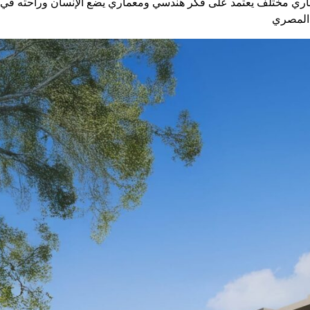
عقاري مختلف يعتمد على فكر هندسي ومعماري يضع الإنسان وراحته في م