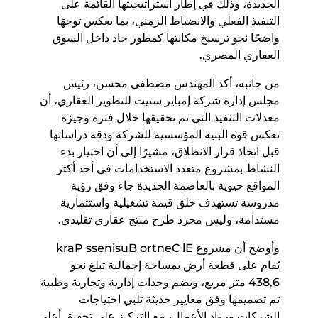
الجديدة، وذلك في إطار استراتيجيتها القائمة على
التنفيذ الفعلي والانضباط الزمني، بما يعكس توجهًا
واضحًا نحو ترسيخ مكانتها كمطور جاد داخل السوق
العقاري المصري.
من جانبه، أكد المهندس مصطفى محسن، رئيس
مجلس إدارة شركة إمباير ستيت للتطوير العقاري، أن
معدلات التنفيذ التي تم تحقيقها خلال فترة وجيزة
تعكس قوة البنية المؤسسية للشركة ودقة دراساتها
قبل اتخاذ قرار الانطلاق، مشيرًا إلى أن اختيار بدء
النشاط بمشروع متعدد الاستخدامات في أحد أكثر
المواقع حيوية بالعاصمة الجديدة جاء وفق رؤية
مدروسة تستهدف خلق قيمة تشغيلية واستثمارية
مستدامة، وليس مجرد طرح منتج عقاري تقليدي.
وأوضح أن مشروع El Centro Business Park
يُقام على قطعة أرض بمساحة إجمالية تبلغ نحو
6,834 متر مربع، ويضم وحدات إدارية وتجارية وطبية
تم تصميمها وفق معايير حديثة تلبي احتياجات
الشركات ورواد الأعمال، مع التركيز على تحقيق أعلى