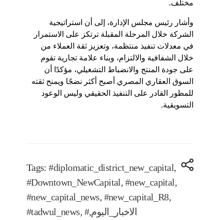
مختلف.
وأشار رئيس مجلس الإدارة، إلى أن استراتيجية
الشركة خلال المرحلة المقبلة ترتكز على الاستمرار
في معدلات تنفيذ منتظمة، وتعزيز ثقة العملاء من
خلال الشفافية والالتزام، وبناء علامة تجارية تقوم
على جودة المنتج والانضباط التشغيلي، مؤكدًا أن
السوق العقاري المصري أصبح أكثر نضجًا ويمنح ثقته
للمطور القادر على التنفيذ الحقيقي وليس الوعود
التسويقية.
Tags:
#diplomatic_district_new_capital
,
#Downtown_NewCapital
,
#new_capital
,
#new_capital_news
,
#new_capital_R8
,
#الاخبار_اليوم
,
,
#tadwul_news