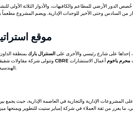
 الدور الأرضي للمطاعم والكافيهات، والأدوار الثلاثة الأولى للنشا
ار من السادس وحتى الأخير للوحدات الإدارية. ويضم المشروع مطعماً بان
موقع استراتي
، إحداها على شارع رئيسي والأخرى على
السنترال بارك
بمنطقة الداون 
ب
محرم باخوم
أعمال الاستشارات
CBRE
وتتولى شركة مقاولات شقيقة أعمال التنفيذ، في حين تشرف شركة
الهندسية، بما يعكس جودة التنفيذ وقوة الشركاء.
لى المشروعات الإدارية والتجارية في العاصمة الإدارية، حيث يجمع بين 
جي، ما يعزز من ثقة العملاء في شركة إمباير ستيت للتطوير ويمنحها م