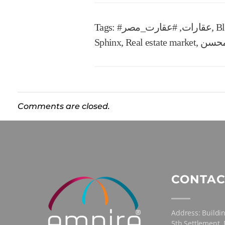
B
,
#عقارات
,
#عقارت_مصر
Tags:
حسن
,
Real estate market
,
Sphinx
Comments are closed.
CONTAC
Address: Buildin
5th Settlement,