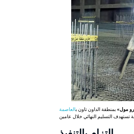
رو مول»
بمنطقة الداون تاون ب
العاصمة
التزام بالتنفيذ