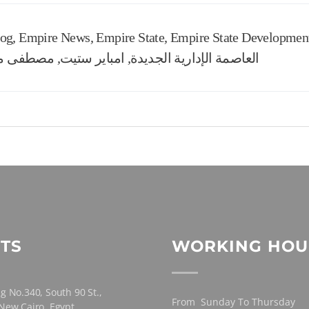
log
,
Empire News
,
Empire State
,
Empire State Developmen
العاصمة الإدارية الجديدة
,
امباير ستيت
,
مصطفى م
TS
WORKING HOU
g No.340, South 90 St.,
From Sunday To Thursday
 New Cairo, Egypt