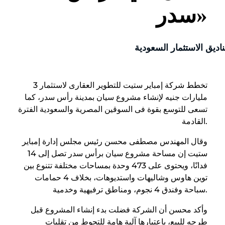
سدر»
ديق الاستثمار السعودية
تخطط شركة إمباير ستيت للتطوير العقارى لاستثمار 3
مليارات جنيه لإنشاء مشروع سيان بمدينة رأس سدر، كما
تسعى للتوسع بقوة فى السوقين المصرية والسعودية الفترة
القادمة.
وقال المهندس مصطفى محسن رئيس مجلس إدارة إمباير
ستيت إن مساحة مشروع سيان برأس سدر تصل إلى 14
فدانًا، ويحتوى على 473 وحدة بمساحات مختلفة تتنوع بين
توين هاوس وشاليهات واستديوهات، بخلاف 4 حمامات
سباحة وفندق 4 نجوم، ومناطق ترفيهية وخدمية.
وأكد محسن أن الشركة فضلت بدء إنشاء المشروع قبل
طرحه للبيع، باعتبارها آلية هامة للتحوط من تقلبات