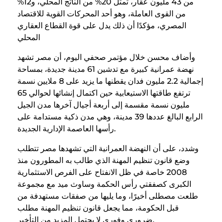
من 43 مليون عقار، تمثل 20% من الناتج المحلي، و12%
من القوى العاملة، وهو أحد المحركات القوية للاقتصاد
المصري، مؤكدًا أن ذلك يدل على قوة القطاع العقاري
المحلي
وأضاف محسن خلال مؤتمر صحفي اليوم، أن مصر تشهد
نهضة عمرانية كبيرة مع تدشين 61 مدينة جديدة، بمساحة
إجمالية 2.2 مليون فدان يقطنها ما يزيد على 8 ملايين نسمة
ترتفع طاقتها الاستيعابية حين اكتمال إنشائها لحوالي 65
مليون نسمة مقسمة إلى أربعة أجيال آخرها مدن الجيل
الرابع البالغ عددها 39 مدينة، وهي مدن ذكية مستدامة على
رأسها العاصمة الإدارية الجديدة.
وشدد، على أن النهضة العمرانية التي تشهدها مصر تتطلب
وضع قانون تنظيم المهنة الذي طالب به المطورون منذ
2008 خاصة في ظل الانفتاح على الفرص الاستثمارية
الكبرى كصفقتي رأس الحكمة وساوث ميد مع مجموعة
طلعت مصطلى أخيرًا، وما يليها من صفقات مستهدفة من
قبل الحكومة، مما يجعل قانون تنظيم المهنة مطلب
ضروري وفوري لا يحتمل المزيد من التأخير.