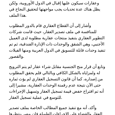
وعقارات سيكون عليها إقبال في الدول الأوروبية، ولكن
يظل هناك عدة تحديات يجب مواجهتها لتحقيق النجاح في
هذا الملف.
وأشار إلى أن القطاع العقاري قام بالدور المطلوب
للمنافسة في ملف تصدير العقار، حيث قامت شركات
التطوير العقاري بتنفيذ منتجات عقارية مطلوبة لدى العميل
الأجنبي، وهي الشقق والوحدات ذات الإدارة الفندقية، ثم تم
تنفيذ وحدات قابلة للتسويق في الدول العربية ومنها الفيلات
والقصور.
وتابع أن قرار منح الجنسية مقابل شراء عقار لم يتم الترويج
له ولمزاياه بالشكل الكافي وبالتالي فلم يحقق المطلوب
من إصداره، كما أن قانون التسجيل العقاري لم يؤث ثماره
حتى الآن نتيجة عدم رقمنة الوحدات العقارية، مشيرا إلى
أنه تم اقتراح خفض قيمة تسجيل العقار وتسهيل الإجراءات
للتوسع في عملية تسجيل العقار.
وأكد، أنه مع تنفيذ جميع المطالب الخاصة بملف تصدير
العقار والقضاء على الإجراءات الطويلة فإن مصر ينتظرها