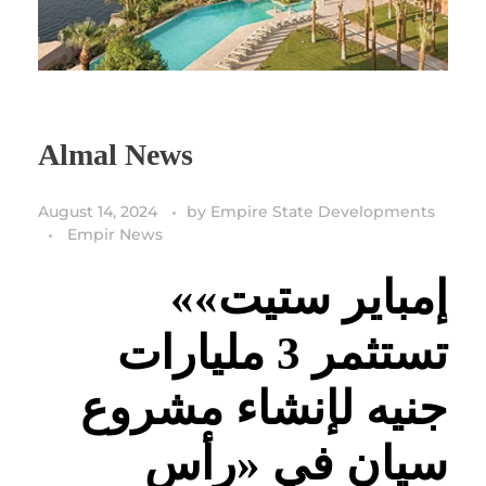
Almal News
August 14, 2024
by
Empire State Developments
Empir News
«إمباير ستيت»
تستثمر 3 مليارات
جنيه لإنشاء مشروع
سيان في «رأس