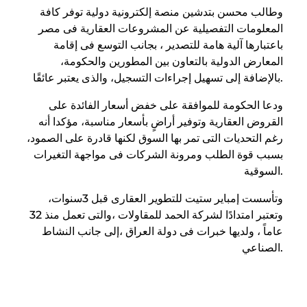
وطالب محسن بتدشين منصة إلكترونية دولية توفر كافة
المعلومات التفصيلية عن المشروعات العقارية فى مصر
باعتبارها آلية هامة للتصدير ، بجانب التوسع فى إقامة
المعارض الدولية بالتعاون بين المطورين والحكومة،
بالإضافة إلى تسهيل إجراءات التسجيل، والذى يعتبر عائقًا.
ودعا الحكومة للموافقة على خفض أسعار الفائدة على
القروض العقارية وتوفير أراضٍ بأسعار مناسبة، مؤكدا أنه
رغم التحديات التى تمر بها السوق لكنها قادرة على الصمود،
بسبب قوة الطلب ومرونة الشركات فى مواجهة التغيرات
السوقية.
وتأسست إمباير ستيت للتطوير العقارى قبل 3سنوات،
وتعتبر امتدادًا لشركة الحمد للمقاولات ،والتى تعمل منذ 32
عاماً ، ولديها خبرات فى دولة العراق ،إلى جانب النشاط
الصناعي.