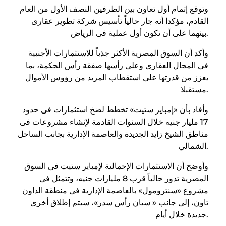
وتوقع إتمام أول تعاون بين الطرفين النصف الأول من العام
القادم، مؤكدا أنه جار حالياً تأسيس شركة تطوير عقارى
بينهما على أن تكون أول عملية فى الرياض.
وأكد أن السوق المصرية الأكثر جذباً للاستثمارات الأجنبية
فى المجال العقارى وعلى رأسها صفقة رأس الحكمة، بما
يعزز من قدرتها على استقطاب المزيد من رؤوس الأموال
مستقبلا.
وأفاد بأن «إمباير ستيت» تخطط لضخ استثمارات فى حدود
17 مليار جنيه خلال السنوات القادمة لإنشاء مشروعات فى
مناطق الشيخ زايد الجديدة والعاصمة الإدارية بجانب الساحل
الشمالي.
وأوضح أن الاستثمارات الإجمالية لإمباير ستيت فى السوق
المصرية تدور حالياً قرب 8 مليارات جنيه، وتتمثل فى
مشروع «سنترومول» بالعاصمة الإدارية فى منطقة الداون
تاون، إلى جانب « سيان رأس سدر»، سيتم إطلاق أخرى
جديدة خلال أيام.