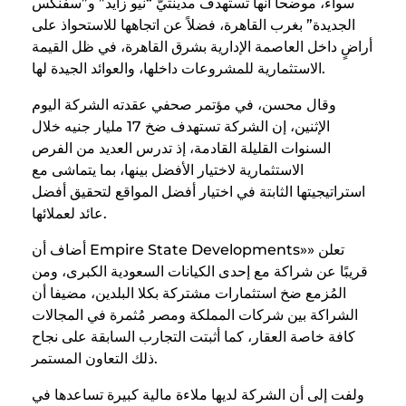
سواء، موضحا أنها تستهدف مدينتيّ “نيو زايد” و”سفنكس
الجديدة” بغرب القاهرة، فضلاً عن اتجاهها للاستحواذ على
أراضٍ داخل العاصمة الإدارية بشرق القاهرة، في ظل القيمة
الاستثمارية للمشروعات داخلها، والعوائد الجيدة لها.
وقال محسن، في مؤتمر صحفي عقدته الشركة اليوم
الإثنين، إن الشركة تستهدف ضخ 17 مليار جنيه خلال
السنوات القليلة القادمة، إذ تدرس العديد من الفرص
الاستثمارية لاختيار الأفضل بينها، بما يتماشى مع
استراتيجيتها الثابتة في اختيار أفضل المواقع لتحقيق أفضل
عائد لعملائها.
أضاف أن Empire State Developments»» تعلن
قريبًا عن شراكة مع إحدى الكيانات السعودية الكبرى، ومن
المُزمع ضخ استثمارات مشتركة بكلا البلدين، مضيفا أن
الشراكة بين شركات المملكة ومصر مُثمرة في المجالات
كافة خاصة العقار، كما أثبتت التجارب السابقة على نجاح
ذلك التعاون المستمر.
ولفت إلى أن الشركة لديها ملاءة مالية كبيرة تساعدها في