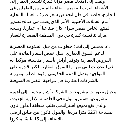
ولفت إلى امتلاك مصر مزايا كبيرة لتصدير العقار إلى
الأشقاء العرب المقيمين إضافة للمصريين العاملين في
الخارج، خاصة في ظل انخفاض سعر صرف العملة المحلية
أمام العملات الأجنبية، الأمر الذي يصب في صالح تصدير
المنتج الخاص بمصر سواء أكان صناعيا أم عقاريا، ومنحه
مزايا تنافسية كبيرة بين دول المنطقة المصدرة للعقار.
دعا محسن إلى اتخاذ خطوات من قبل الحكومة المصرية
لدعم السوق العقاري، مثل خفض أسعار الفائدة على
القروض العقارية وتوفير أراضٍ بأسعار مناسبة، مؤكدا أنه
رغم التحديات التي تمر بها السوق العقارية لكنها قادرة على
المواجهة بفضل الدعم الحكومي وقوة الطلب ومرونة
الشركات العقارية في مواجهة التغيرات السوقية.
وحول تطورات مشروعات الشركة، أشار محسن إلى أهمية
مشروعها »سنترو مول« في العاصمة الإدارية الجديدة،
والذي يقع بموقع استراتيجي بقلب منطقة الداون تاون
بمساحة 5231 مترًا مربعًا، والمول مُكون من طابق أرضي
بالإضافة إلى 15 طابقًا متكررًا.