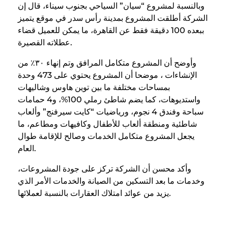
وبالنسبة لمشروع “سيان” السياحي بجنوب سيناء، قال إن
الشركة أطلقت المشروع بمدينة رأس سدر في موقع يتميز
ببعده 100 دقيقة فقط عن القاهرة، ما يمكن للعميل قضاء
عطلاته القصيرة.
وأوضح أن المشروع متكامل المرافق وتم إنهاء ٣٠٪ من
الإنشاءات ، موضحا أن المشروع يحتوي على 473 وحدة
بمساحات مختلفة ما بين توين هاوس وشاليهات
واستديوهات، كما يضم شاطئ رملي 100%، و4 حمامات
سباحة وفندق 4 نجوم، ورياضيات “كايت سيرفنج” وألعاب
شاطئية ومنطقة ألعاب للأطفال وكافيهات ومطاعم، ما
يجعل المشروع متكامل الخدمات وصالح للإقامة طوال
العام.
وأكد محسن أن الشركة تركز على جودة المشروعات،
وخدمات ما بعد التسكين من الصيانة والخدمات الأمر الذي
يزيد من عوائد امتلاك العقارات بالنسبة لعملائها.