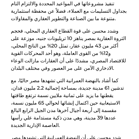
تنفيذ مشروعاتها في المواعيد المحددة والالتزام التام
بجداول التسليمات مع العملاء، فضلاً عن محفظة استثمارية
متنوعة ما بين الصناعة والتطوير العقاري والمقاولات.
وشدد محسن على قوة القطاع العقاري المحلي، فحجم
الثروة العقارية بمصر يناهز 10 تريليونات جنيه، موزعة على
أكثر من 43 مليون عقار، تمثل 20% من الناتج المحلي،
و12% من القوى العاملة، وهو أحد المحركات القوية
للاقتصاد المصري، مشددًا على أن العقارات مازالت الوعاء
الادخاري الآمن على مر العصور وفي مختلف البلدان.
كما أشاد بالنهضة العمرانية التي تشهدها مصر حاليًا، مع
تدشين 61 مدينة جديدة، بمساحة إجمالية 2.2 مليون فدان،
يقطنها ما يزيد على ثمانية ملايين نسمة ترتفع طاقتها
الاستيعابية حين اكتمال إنشائها لحوالي 65 مليون نسمة،
مقسمة إلى أربعة أجيال آخرها مدن الجيل الرابع البالغ
عددها 39 مدينة، وهي مدن ذكية مستدامة علي رأسها
العاصمة الإدارية الجديدة.
شدد محسن على أن النهضة العمرانية التي تشهدها مصر