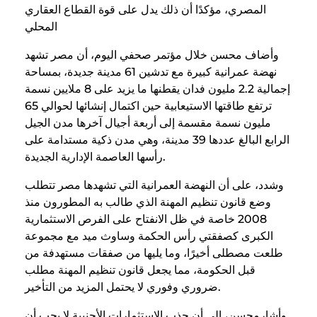
المصري، مؤكدًا أن ذلك يدل على قوة القطاع العقاري
المحلي
وأضاف محسن خلال مؤتمر صحفي اليوم، أن مصر تشهد
نهضة عمرانية كبيرة مع تدشين 61 مدينة جديدة، بمساحة
إجمالية 2.2 مليون فدان يقطنها ما يزيد على 8 ملايين نسمة
ترتفع طاقتها الاستيعابية حين اكتمال إنشائها لحوالي 65
مليون نسمة مقسمة إلى أربعة أجيال آخرها مدن الجيل
الرابع البالغ عددها 39 مدينة، وهي مدن ذكية مستدامة على
رأسها العاصمة الإدارية الجديدة.
وشدد، على أن النهضة العمرانية التي تشهدها مصر تتطلب
وضع قانون تنظيم المهنة الذي طالب به المطورون منذ
2008 خاصة في ظل الانفتاح على الفرص الاستثمارية
الكبرى كصفقتي رأس الحكمة وساوث ميد مع مجموعة
طلعت مصطلى أخيرًا، وما يليها من صفقات مستهدفة من
قبل الحكومة، مما يجعل قانون تنظيم المهنة مطلب
ضروري وفوري لا يحتمل المزيد من التأخير.
وأشارمحسن، إلى أن جذب الاستثمارات الأجنبية لا يجب أن