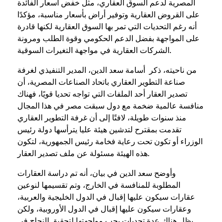
المصرية لدعم السوق العقاري، مثل خفض أسعار الفائدة
على القروض العقارية وتوفير أراض بأسعار مناسبة، مؤكدًا
أنه رغم التحديات التي تمر بها السوق العقارية لكنها قادرة
على المواجهة بفضل الدعم الحكومي وقوة الطلب ومرونة
الشركات العقارية في مواجهة التغيرات السوقية.
من ناحيته، ذكر أسامة سعد الدين، المدير التنفيذي لغرفة
صناعة التطوير العقاري باتحاد الصناعات المصرية، أن
تصدير العقار أحد الملفات التي تواجه تحديا قويًا، فهناك
منافسة عالمية ضخمة مع دول سبقت مصر في هذا المجال
منذ سنوات طويلة، لافتًا إلى أن غرفة التطوير العقاري
تقدمت بمقترح لتدشين هيئة عليا يترأسها دولة رئيس
الوزراء أو تكون تحت رعاية فخامة رئيس الجمهورية، لتكون
هذه الهيئة مسئولة عن ملف تصدير العقار.
وأوضح سعد الدين في بيان، أنه تم دراسة العقارات
المطلوبة للمنافسة في الخارج، وتم تقسيمها لنوعين
عقارات سيكون عليها إقبال في الدول الخليجية والعربية،
وعقارات سيكون عليها إقبال في الدول الأوروبية، ولكن
يظل هناك عدة تحديات يجب مواجهتها لتحقيق النجاح في