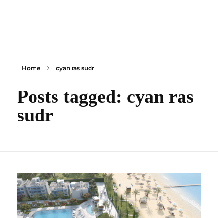
content
Empire State Developments
Home
cyan ras sudr
Posts tagged: cyan ras
sudr