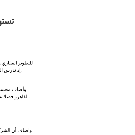
إذ تدرس العديد من الفرص الاستثمارية لإختيار الافضل بينها، بما يتماشى مع استراتيجيتها الثابته في اختيار افضل المواقع لتحقيق افضل عائد لعملائها.
وأضاف محسن أ
القاهرو فضلا عن اتجاهها للاستحواذ على أراضي داخل العاصمة الادارية بشرق القاهرة في ظل القيمة الاستثمارية للمشروعات داخلها والعوائد الجيده لها.
واضاف أن الشركة