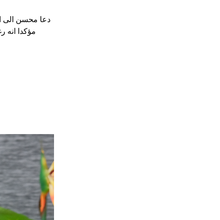
دعا محسن الى ات
مؤكدا انه ر