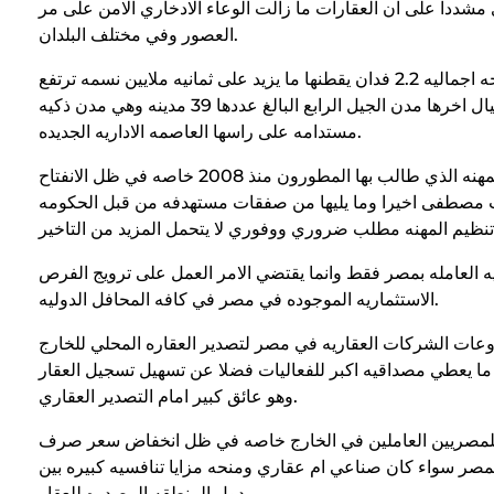
صاد المصري مشددا على ان العقارات ما زالت الوعاء الادخاري الامن على مر
العصور وفي مختلف البلدان.
كما اشاد بالنهضه العمرانيه التي تشهدها نصر حاليا مع تدشين 61 مدينه جديده بمساحه اجماليه 2.2 فدان يقطنها ما يزيد على ثمانيه ملايين نسمه ترتفع
طاقتها الاستيعابيه حين اكتمال انشائها لحوالي 65 مليون نسمه مقسمه الى اربع اجيال اخرها مدن الجيل الرابع البالغ عددها 39 مدينه وهي مدن ذكيه
مستدامه على راسها العاصمه الاداريه الجديده.
شدد محسن على ان النهضه العمرانيه التي تشهدها مصر تتطلب وضع قانون تنظيم المهنه الذي طالب بها المطورون منذ 2008 خاصه في ظل الانفتاح
مصطفى اخيرا وما يليها من صفقات مستهدفه من قبل الحكومه
يه العامله بمصر فقط وانما يقتضي الامر العمل على ترويج الفرص
الاستثماريه الموجوده في مصر في كافه المحافل الدوليه.
عات الشركات العقاريه في مصر لتصدير العقاره المحلي للخارج
ه ما يعطي مصداقيه اكبر للفعاليات فضلا عن تسهيل تسجيل العقار
وهو عائق كبير امام التصدير العقاري.
فه للمصريين العاملين في الخارج خاصه في ظل انخفاض سعر صرف
 بمصر سواء كان صناعي ام عقاري ومنحه مزايا تنافسيه كبيره بين
دول المنطقه المصدره للعقار.