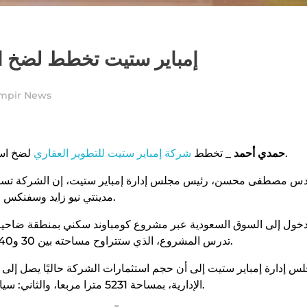
إمباير ستيت تخطط لضخ استثمارات
mpir News
لضخ استثمارات جديدة بقيمة 17 مليار جنيه خلال السنوات الثلاث المقبلة.
حمدي أحمد _
تخطط
شركة إمباير ستيت للتطوير العقاري
دس مصطفى محسن، رئيس مجلس إدارة إمباير ستيت، إن الشركة تسته
مدينتي نيو زايد وسفنكس الجديدة، مع الاستحواذ على أراضٍ جديدة بالعاصمة الإدارية الجديدة.
خول إلى السوق السعودية عبر مشروع كومباوند سكني بمنطقة ضاحية 
تدرس المشروع، الذي ستتراوح مساحته بين 30 و40 فدانا، منذ عام تقريبًا، بحسب محسن، في تصريحات لنشرة حابي.
الإدارية، بمساحة 5231 مترا مربعا، والثاني: سيان السياحي في جنوب سيناء، ويضم 473 وحدة بمساحات مختلفة.