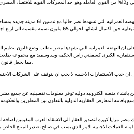
من الناتج المحلي و12% من القوى العامله وهو احد المحركات القويه للاقت
ستثماريه الكبرى كسفقتي راس الحكمه وساوسميد مع مجموعه طلعت 
مما يجعل قانون تنظيم المهنه مطلب ضروري ووفوري لا يتحمل المزيد من التاخير.
ى ان جذب الاستثمارات الاجنبيه لا يجب ان يتوقف على الشركات الاجنب
انشاء منصه الكترونيه دوليه توفر معلومات تفصيليه عن جميع مشرو
سع باقامه المعارض العقاريه الدوليه بالتعاون بين المطورين والحكوم
ك مصر مزايا كبيره لتصدير العقار الى الاشقاء العرب المقيمين اضا
 امام العملات الاجنبيه الامر الذي يسب في صالح تصدير المنتج الخاص