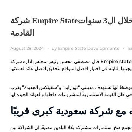
شركة Empire Stateتستهدف ضخ 17مليار جنيه بالسوق العقاري خلال ال3 سنوات
القادمة
August 29, 2024
by
Empire State Developments
E
قال مصطفى محسن رئيس مجلس اداره شركة Empire state للتطوير العقاري، أن الشركة تستهدف ضخ 17 مليار جنيه خلال السنوات القليلة القادمة،
ا انها تستهدف مدينتي “نيو زايد” و”سفينكس الجديدة” بغرب
 مع شركة سعودية كبرى قريبًا
جمع ضخ استثمارات مشتركه بكلا البلدين مضيفًا ان الشراكة بين