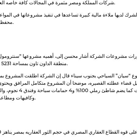
شركات المملكة ومصر مثمرة في المجالات كافة خاصه العقار، كما اثبتت التجارب السابقةة على نجاح ذلك التعاون المستمر.
شرك لديها ملاءة مالية كبيرة تساعدها في تنفيذ مشروعاتها في المواعيد
محفظة استثمارية متنوعة ما بين الصناعة والتطوير العقاري والمقاولات.
ت مشروعات الشركة أشار محسن إلى، أهميه مشروعها “سنترومول” في 
منطقة الداون تاون بمساحة 5231 م٢، والمول مكون من طابق أرضي بالاضافة الى 15 طابقًا متكررا.
واستديوهات كما ي
وكافيهات ومطاعم ما يجعل المشروع متكامل الخدمات وصالح للإقامة طوال العام.