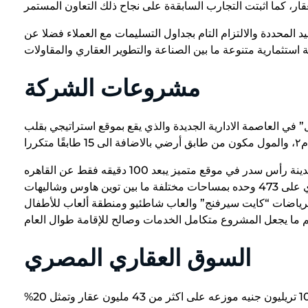
 المحددة والالتزام التام بجداول التسليمات مع العملاء فضلا عن
مشروعات الشركة
العاصمة الادارية الجديدة والذي يقع بموقع استراتيجي بقلب
وبالنسبه لمشروع “سيان” السياحي بجنوب سيناء قال إن الشركة اطلقت المشروع بمدينة رأس سدر في موقع متميز يبعد 100 دقيقه فقط عن القاهره
ما يمكن للعميل قضاء عطلته القصيره، موضحا أن المشروع متكامل المرافق ويحتوي على 473 وحده بمساحات مختلفة ما بين توين هاوس وشاليهات
ضم شاطئ رملي 100% و4 حمامات سباحة وفندق 4 نجوم، والرياضات “كايت سيرفنج” والعاب شاطئيو ومنطقة ألعاب للأطفال
السوق العقاري المصري
وشدد محسن على قوه القطاع العقاري المصري في حجم الثور العقاريه بمصر يناهز 10 تريليون جنيه موزعه على اكثر من 43 مليون عقار وتمثل 20%