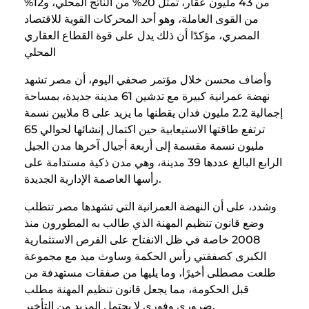
من 43 مليون عقار، تمثل 20% من الناتج المحلي، و12%
من القوى العاملة، وهو أحد المحركات القوية للاقتصاد
المصري، مؤكدًا أن ذلك يدل على قوة القطاع العقاري
المحلي
وأضاف محسن خلال مؤتمر صحفي اليوم، أن مصر تشهد
نهضة عمرانية كبيرة مع تدشين 61 مدينة جديدة، بمساحة
إجمالية 2.2 مليون فدان يقطنها ما يزيد على 8 ملايين نسمة
ترتفع طاقتها الاستيعابية حين اكتمال إنشائها لحوالي 65
مليون نسمة مقسمة إلى أربعة أجيال آخرها مدن الجيل
الرابع البالغ عددها 39 مدينة، وهي مدن ذكية مستدامة على
رأسها العاصمة الإدارية الجديدة.
وشدد، على أن النهضة العمرانية التي تشهدها مصر تتطلب
وضع قانون تنظيم المهنة الذي طالب به المطورون منذ
2008 خاصة في ظل الانفتاح على الفرص الاستثمارية
الكبرى كصفقتي رأس الحكمة وساوث ميد مع مجموعة
طلعت مصطلى أخيرًا، وما يليها من صفقات مستهدفة من
قبل الحكومة، مما يجعل قانون تنظيم المهنة مطلب
ضروري وفوري لا يحتمل المزيد من التأخير.