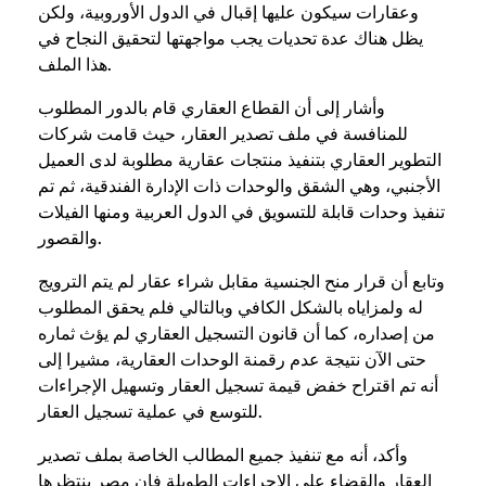
وعقارات سيكون عليها إقبال في الدول الأوروبية، ولكن
يظل هناك عدة تحديات يجب مواجهتها لتحقيق النجاح في
هذا الملف.
وأشار إلى أن القطاع العقاري قام بالدور المطلوب
للمنافسة في ملف تصدير العقار، حيث قامت شركات
التطوير العقاري بتنفيذ منتجات عقارية مطلوبة لدى العميل
الأجنبي، وهي الشقق والوحدات ذات الإدارة الفندقية، ثم تم
تنفيذ وحدات قابلة للتسويق في الدول العربية ومنها الفيلات
والقصور.
وتابع أن قرار منح الجنسية مقابل شراء عقار لم يتم الترويج
له ولمزاياه بالشكل الكافي وبالتالي فلم يحقق المطلوب
من إصداره، كما أن قانون التسجيل العقاري لم يؤث ثماره
حتى الآن نتيجة عدم رقمنة الوحدات العقارية، مشيرا إلى
أنه تم اقتراح خفض قيمة تسجيل العقار وتسهيل الإجراءات
للتوسع في عملية تسجيل العقار.
وأكد، أنه مع تنفيذ جميع المطالب الخاصة بملف تصدير
العقار والقضاء على الإجراءات الطويلة فإن مصر ينتظرها