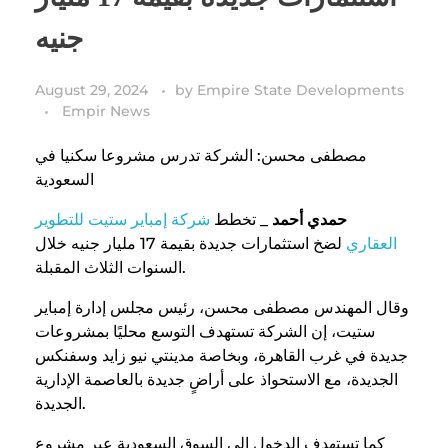
جنيه
August 29, 2024
by
Empire State Developments
Empir News
مصطفى محسن: الشركة تدرس مشروعا سكنيا في
السعودية
حمدي أحمد _
تخطط
شركة إمباير ستيت للتطوير
العقاري
لضخ استثمارات جديدة بقيمة 17 مليار جنيه خلال
السنوات الثلاث المقبلة.
وقال المهندس مصطفى محسن، رئيس مجلس إدارة إمباير
ستيت، إن الشركة تستهدف التوسع محليًا بمشروعات
جديدة في غرب القاهرة، وبخاصة مدينتي نيو زايد وسفنكس
الجديدة، مع الاستحواذ على أراضٍ جديدة بالعاصمة الإدارية
الجديدة.
كما تستهدف الدخول إلى السوق السعودية عبر مشروع