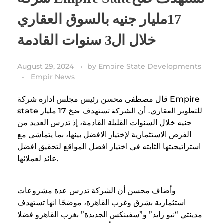
17مليار جنيه بالسوق العقاري
خلال ال3 سنوات القادمة
August 29, 2024
by
Empire State Developments
Empir News
قال مصطفى محسن رئيس مجلس اداره شركة Empire
state للتطوير العقاري، أن الشركة تستهدف ضخ 17 مليار
جنيه خلال السنوات القليلة القادمة، إذ تدرس العديد من
الفرص الاستثمارية لإختيار الافضل بينها، بما يتماشى مع
استراتيجيتها الثابته في اختيار افضل المواقع لتحقيق افضل
عائد لعملائها.
وأضاف محسن أن الشركة تدرس عدة مشروعات
استثمارية بشرق وغرب القاهرة، موضحًا انها تستهدف
مدينتي “نيو زايد” و”سفينكس الجديدة” بغرب القاهرو فضلا