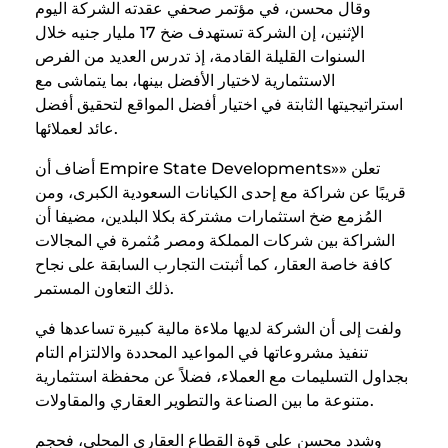
وقال محسن، في مؤتمر صحفي عقدته الشركة اليوم
الإثنين، إن الشركة تستهدف ضخ 17 مليار جنيه خلال
السنوات القليلة القادمة، إذ تدرس العديد من الفرص
الاستثمارية لاختيار الأفضل بينها، بما يتماشى مع
استراتيجيتها الثابتة في اختيار أفضل المواقع لتحقيق أفضل
عائد لعملائها.
أضاف أن Empire State Developments»» تعلن
قريبًا عن شراكة مع إحدى الكيانات السعودية الكبرى، ومن
المُزمع ضخ استثمارات مشتركة بكلا البلدين، مضيفا أن
الشراكة بين شركات المملكة ومصر مُثمرة في المجالات
كافة خاصة العقار، كما أثبتت التجارب السابقة على نجاح
ذلك التعاون المستمر.
ولفت إلى أن الشركة لديها ملاءة مالية كبيرة تساعدها في
تنفيذ مشروعاتها في المواعيد المحددة والالتزام التام
بجداول التسليمات مع العملاء، فضلاً عن محفظة استثمارية
متنوعة ما بين الصناعة والتطوير العقاري والمقاولات.
وشدد محسن على قوة القطاع العقاري المحلي، فحجم