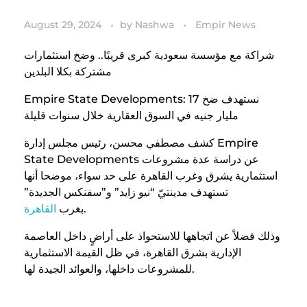
August 29, 2024
by
Nashwa
Empir News
شراكة مع مؤسسة سعودية كبرى قريبًا.. وضخ استثمارات
مشتركة بكلا البلدين
Empire State Developments: نستهدف ضخ 17
مليار جنيه في السوق العقارية خلال سنوات قليلة
كشف مصطفي محسن، رئيس مجلس إدارة Empire
State Developments عن دراسة عدة مشروعات
استثمارية يشرق وغرب القاهرة على حد سواء، موضحا أنها
تستهدف مدينتيّ “نيو زايد” و”سفنكس الجديدة”
.
بغرب
القاهرة
وذلك فضلاً عن اتجاهها للاستحواذ على أراضٍ داخل العاصمة
الإدارية بشرق القاهرة، في ظل القيمة الاستثمارية
للمشروعات داخلها، والعوائد الجيدة لها.
ضخ 17 مليار جنيه استثمارات خلال