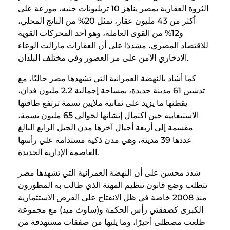
الثروة العقارية بمصر يناهز 10 تريليونات جنيه، موزعة على
أكثر من 43 مليون عقار، تمثل 20% من الناتج المحلي،
و12% من القوى العاملة، وهو أحد المحركات القوية
للاقتصاد المصري، مشددًا على أن العقارات مازالت الوعاء
الادخاري الآمن على مر العصور وفي مختلف البلدان.
كما أشاد بالنهضة العمرانية التي تشهدها مصر حاليًا، مع
تدشين 61 مدينة جديدة، بمساحة إجمالية 2.2 مليون فدان،
يقطنها ما يزيد على ثمانية ملايين نسمة ترتفع طاقتها
الاستيعابية حين اكتمال إنشائها لحوالي 65 مليون نسمة،
مقسمة إلى أربعة أجيال آخرها مدن الجيل الرابع البالغ
عددها 39 مدينة، وهي مدن ذكية مستدامة علي رأسها
العاصمة الإدارية الجديدة.
شدد محسن على أن النهضة العمرانية التي تشهدها مصر
تتطلب وضع قانون تنظيم المهنة الذي طالب به المطورون
منذ 2008 خاصة في ظل الانفتاح على الفرص الاستثمارية
الكبرى كصفقتي رأس الحكمة و(ساوث ميد) مع مجموعة
طلعت مصطلى أخيرًا، وما يليها من صفقات مستهدفة من