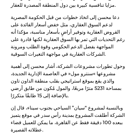
مزايا تنافسية كبيرة بين دول المنطقة المصدرة للعقار.
دعا محسن إلى اتخاذ خطوات من قبل الحكومة المصرية
لدعم السوق العقاري، مثل خفض أسعار الفائدة على
القروض العقارية وتوفير أراضٍ بأسعار مناسبة، مؤكدا أنه
رغم التحديات التي تمر بها السوق العقارية لكنها قادرة على
المواجهة بفضل الدعم الحكومي وقوة الطلب ومرونة
الشركات العقارية في مواجهة التغيرات السوقية.
وحول تطورات مشروعات الشركة، أشار محسن إلى أهمية
مشروعها »سنترو مول« في العاصمة الإدارية الجديدة،
والذي يقع بموقع استراتيجي بقلب منطقة الداون تاون
بمساحة 5231 مترًا مربعًا، والمول مُكون من طابق أرضي
بالإضافة إلى 15 طابقًا متكررًا.
وبالنسبة لمشروع “سيان” السياحي بجنوب سيناء، قال إن
الشركة أطلقت المشروع بمدينة رأس سدر في موقع يتميز
ببعده 100 دقيقة فقط عن القاهرة، ما يمكن للعميل قضاء
عطلاته القصيرة.