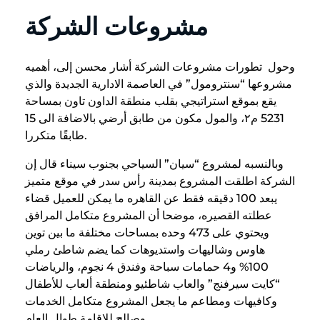
مشروعات الشركة
وحول تطورات مشروعات الشركة أشار محسن إلى، أهميه
مشروعها “سنترومول” في العاصمة الادارية الجديدة والذي
يقع بموقع استراتيجي بقلب منطقة الداون تاون بمساحة
5231 م٢، والمول مكون من طابق أرضي بالاضافة الى 15
طابقًا متكررا.
وبالنسبه لمشروع “سيان” السياحي بجنوب سيناء قال إن
الشركة اطلقت المشروع بمدينة رأس سدر في موقع متميز
يبعد 100 دقيقه فقط عن القاهره ما يمكن للعميل قضاء
عطلته القصيره، موضحا أن المشروع متكامل المرافق
ويحتوي على 473 وحده بمساحات مختلفة ما بين توين
هاوس وشاليهات واستديوهات كما يضم شاطئ رملي
100% و4 حمامات سباحة وفندق 4 نجوم، والرياضات
“كايت سيرفنج” والعاب شاطئيو ومنطقة ألعاب للأطفال
وكافيهات ومطاعم ما يجعل المشروع متكامل الخدمات
وصالح للإقامة طوال العام.