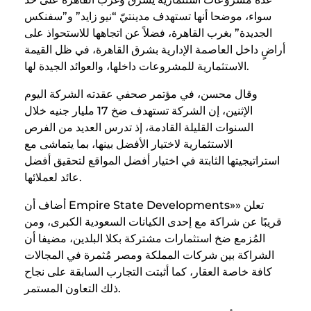
سواء، موضحا أنها تستهدف مدينتيّ “نيو زايد” و”سفنكس
الجديدة” بغرب القاهرة، فضلاً عن اتجاهها للاستحواذ على
أراضٍ داخل العاصمة الإدارية بشرق القاهرة، في ظل القيمة
الاستثمارية للمشروعات داخلها، والعوائد الجيدة لها.
وقال محسن، في مؤتمر صحفي عقدته الشركة اليوم
الإثنين، إن الشركة تستهدف ضخ 17 مليار جنيه خلال
السنوات القليلة القادمة، إذ تدرس العديد من الفرص
الاستثمارية لاختيار الأفضل بينها، بما يتماشى مع
استراتيجيتها الثابتة في اختيار أفضل المواقع لتحقيق أفضل
عائد لعملائها.
أضاف أن Empire State Developments»» تعلن
قريبًا عن شراكة مع إحدى الكيانات السعودية الكبرى، ومن
المُزمع ضخ استثمارات مشتركة بكلا البلدين، مضيفا أن
الشراكة بين شركات المملكة ومصر مُثمرة في المجالات
كافة خاصة العقار، كما أثبتت التجارب السابقة على نجاح
ذلك التعاون المستمر.