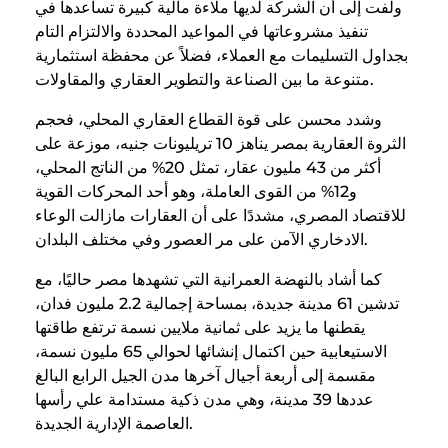
ولفت إلى أن الشركة لديها ملاءة مالية كبيرة تساعدها في
تنفيذ مشروعاتها في المواعيد المحددة والالتزام التام
بجداول التسليمات مع العملاء، فضلاً عن محفظة استثمارية
متنوعة ما بين الصناعة والتطوير العقاري والمقاولات.
وشدد محسن على قوة القطاع العقاري المحلي، فحجم
الثروة العقارية بمصر يناهز 10 تريليونات جنيه، موزعة على
أكثر من 43 مليون عقار، تمثل 20% من الناتج المحلي،
و12% من القوى العاملة، وهو أحد المحركات القوية
للاقتصاد المصري، مشددًا على أن العقارات مازالت الوعاء
الادخاري الآمن على مر العصور وفي مختلف البلدان.
كما أشاد بالنهضة العمرانية التي تشهدها مصر حاليًا، مع
تدشين 61 مدينة جديدة، بمساحة إجمالية 2.2 مليون فدان،
يقطنها ما يزيد على ثمانية ملايين نسمة ترتفع طاقتها
الاستيعابية حين اكتمال إنشائها لحوالي 65 مليون نسمة،
مقسمة إلى أربعة أجيال آخرها مدن الجيل الرابع البالغ
عددها 39 مدينة، وهي مدن ذكية مستدامة علي رأسها
العاصمة الإدارية الجديدة.