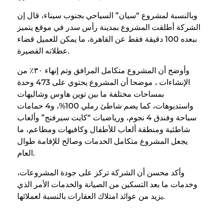
وبالنسبة لمشروع “سيان” السياحي بجنوب سيناء، قال إن
الشركة أطلقت المشروع بمدينة رأس سدر في موقع يتميز
ببعده 100 دقيقة فقط عن القاهرة، ما يمكن للعميل قضاء
عطلاته القصيرة.
وأوضح أن المشروع متكامل المرافق وتم إنهاء ٣٠٪ من
الإنشاءات ، موضحا أن المشروع يحتوي على 473 وحدة
بمساحات مختلفة ما بين توين هاوس وشاليهات
واستديوهات، كما يضم شاطئ رملي 100%، و4 حمامات
سباحة وفندق 4 نجوم، ورياضيات “كايت سيرفنج” وألعاب
شاطئية ومنطقة ألعاب للأطفال وكافيهات ومطاعم، ما
يجعل المشروع متكامل الخدمات وصالح للإقامة طوال
العام.
وأكد محسن أن الشركة تركز على جودة المشروعات،
وخدمات ما بعد التسكين من الصيانة والخدمات الأمر الذي
يزيد من عوائد امتلاك العقارات بالنسبة لعملائها.