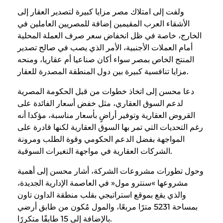
ولفت إلى امتلاك مصر مزايا كبيرة لتصدير العقار إلى
الأشقاء العرب المقيمين إضافة للمصريين العاملين في
الخارج، خاصة في ظل انخفاض سعر صرف العملة المحلية
أمام العملات الأجنبية، الأمر الذي يصب في صالح تصدير
المنتج الخاص بمصر سواء أكان صناعيا أم عقاريا، ومنحه
مزايا تنافسية كبيرة بين دول المنطقة المصدرة للعقار.
دعا محسن إلى اتخاذ خطوات من قبل الحكومة المصرية
لدعم السوق العقاري، مثل خفض أسعار الفائدة على
القروض العقارية وتوفير أراضٍ بأسعار مناسبة، مؤكدا أنه
رغم التحديات التي تمر بها السوق العقارية لكنها قادرة على
المواجهة بفضل الدعم الحكومي وقوة الطلب ومرونة
الشركات العقارية في مواجهة التغيرات السوقية.
وحول تطورات مشروعات الشركة، أشار محسن إلى أهمية
مشروعها »سنترو مول« في العاصمة الإدارية الجديدة،
والذي يقع بموقع استراتيجي بقلب منطقة الداون تاون
بمساحة 5231 مترًا مربعًا، والمول مُكون من طابق أرضي
بالإضافة إلى 15 طابقًا متكررًا.