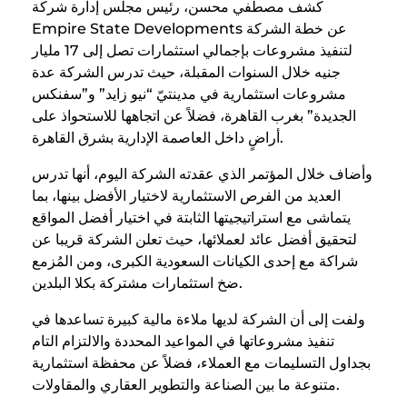
كشف مصطفي محسن، رئيس مجلس إدارة شركة
Empire State Developments عن خطة الشركة
لتنفيذ مشروعات بإجمالي استثمارات تصل إلى 17 مليار
جنيه خلال السنوات المقبلة، حيث تدرس الشركة عدة
مشروعات استثمارية في مدينتيّ “نيو زايد” و”سفنكس
الجديدة” بغرب القاهرة، فضلاً عن اتجاهها للاستحواذ على
أراضٍ داخل العاصمة الإدارية بشرق القاهرة.
وأضاف خلال المؤتمر الذي عقدته الشركة اليوم، أنها تدرس
العديد من الفرص الاستثمارية لاختيار الأفضل بينها، بما
يتماشى مع استراتيجيتها الثابتة في اختيار أفضل المواقع
لتحقيق أفضل عائد لعملائها، حيث تعلن الشركة قريبا عن
شراكة مع إحدى الكيانات السعودية الكبرى، ومن المُزمع
ضخ استثمارات مشتركة بكلا البلدين.
ولفت إلى أن الشركة لديها ملاءة مالية كبيرة تساعدها في
تنفيذ مشروعاتها في المواعيد المحددة والالتزام التام
بجداول التسليمات مع العملاء، فضلاً عن محفظة استثمارية
متنوعة ما بين الصناعة والتطوير العقاري والمقاولات.