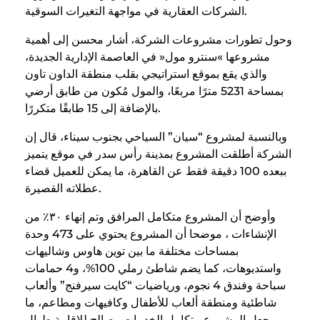
الشركات العقارية في مواجهة التغيرات السوقية.
وحول تطورات مشروعات الشركة، أشار محسن إلى أهمية
مشروعها »سنترو مول« في العاصمة الإدارية الجديدة،
والذي يقع بموقع استراتيجي بقلب منطقة الداون تاون
بمساحة 5231 مترًا مربعًا، والمول مُكون من طابق أرضي
بالإضافة إلى 15 طابقًا متكررًا.
وبالنسبة لمشروع “سيان” السياحي بجنوب سيناء، قال إن
الشركة أطلقت المشروع بمدينة رأس سدر في موقع يتميز
ببعده 100 دقيقة فقط عن القاهرة، ما يمكن للعميل قضاء
عطلاته القصيرة.
وأوضح أن المشروع متكامل المرافق وتم إنهاء ٣٠٪ من
الإنشاءات ، موضحا أن المشروع يحتوي على 473 وحدة
بمساحات مختلفة ما بين توين هاوس وشاليهات
واستديوهات، كما يضم شاطئ رملي 100%، و4 حمامات
سباحة وفندق 4 نجوم، ورياضيات “كايت سيرفنج” وألعاب
شاطئية ومنطقة ألعاب للأطفال وكافيهات ومطاعم، ما
يجعل المشروع متكامل الخدمات وصالح للإقامة طوال