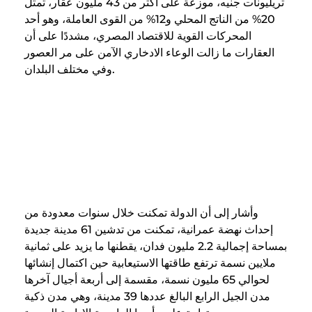
تريليونات جنيه، موزعة على أكثر من 43 مليون عقار، تمثل
20% من الناتج المحلي و12% من القوى العاملة، وهو أحد
المحركات القوية للاقتصاد المصري، مشددًا على أن
العقارات ما زالت الوعاء الادخاري الآمن على مر العصور
وفي مختلف البلدان.
مطور عقاري: الدولة دشنت 61
مدينة جديدة بمساحة إجمالية 2.2
مليون فدان خلال سنوات معدودة
وأشار إلى أن الدولة تمكنت خلال سنوات معدودة من
إحداث نهضة عمرانية، تمكنت من تدشين 61 مدينة جديدة
بمساحة إجمالية 2.2 مليون فدان، يقطنها ما يزيد على ثمانية
ملايين نسمة ترتفع طاقتها الاستيعابية حين اكتمال إنشائها
لحوالي 65 مليون نسمة، مقسمة إلى أربعة أجيال آخرها
مدن الجيل الرابع البالغ عددها 39 مدينة، وهي مدن ذكية