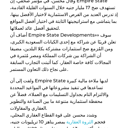
وقال محسن، في مؤتمر صحفي، إن Empire State
تستهدف ضخ 17 مليار جنيه خلال السنوات القليلة القادمة،
إذ تدرس العديد من الفرص الاستثمارية لاختيار الأفضل بينها،
بما يتماشى مع استراتيجيتها الثابتة في اختيار أفضل المواقع
لتحقيق أفضل عائد لعملائها.
أضاف أن Empire State Developments»» سوف
تعلن قريبًا عن شراكة مع إحدى الكيانات السعودية الكبرى،
ومن المُزمع ضخ استثمارات مشتركة بكلا البلدين، مضيفا
أن الشراكة بين شركات المملكة ومصر مُثمرة في
المجالات كافة خاصة العقار، كما أثبتت التجارب السابقة
على نجاح ذلك التعاون المستمر.
ولفت إلى أن Empire State لديها ملاءة مالية كبيرة
تساعدها في تنفيذ مشروعاتها في المواعيد المحددة
والالتزام التام بجداول التسليمات مع العملاء، فضلاً عن
محفظة استثمارية متنوعة ما بين الصناعة والتطوير
العقاري والمقاولات.
وشدد محسن على قوة القطاع العقاري المحلي،
فحجم
الثروة العقارية
بمصر يناهز 10 تريليونات جنيه،