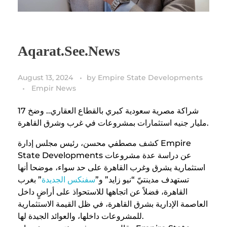
Aqarat.See.News
August 13, 2024
by
Empire State Developments
Empir News
شراكة مصرية سعودية كبري بالقطاع العقاري.. وضخ 17
مليار جنيه استثمارات بمشروعات في غرب وشرق القاهرة.
كشف مصطفي محسن، رئيس مجلس إدارة Empire
State Developments عن دراسة عدة مشروعات
استثمارية يشرق وغرب القاهرة على حد سواء، موضحا أنها
تستهدف مدينتيّ “نيو زايد” و”
سفنكس الجديدة
” بغرب
القاهرة، فضلاً عن اتجاهها للاستحواذ على أراضٍ داخل
العاصمة الإدارية بشرق القاهرة، في ظل القيمة الاستثمارية
للمشروعات داخلها، والعوائد الجيدة لها.