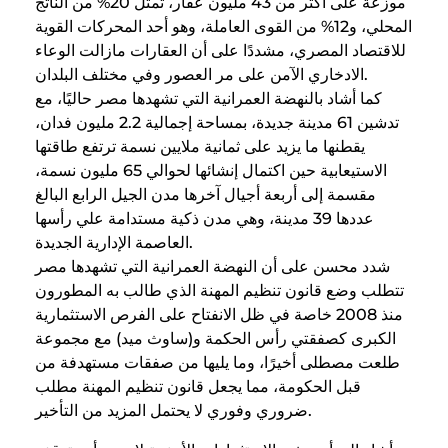
موزعة على أكثر من 43 مليون عقار، تمثل 20% من الناتج
المحلي، و12% من القوى العاملة، وهو أحد المحركات القوية
للاقتصاد المصري، مشددًا على أن العقارات مازالت الوعاء
الادخاري الآمن على مر العصور وفي مختلف البلدان.
كما أشاد بالنهضة العمرانية التي تشهدها مصر حاليًا، مع
تدشين 61 مدينة جديدة، بمساحة إجمالية 2.2 مليون فدان،
يقطنها ما يزيد على ثمانية ملايين نسمة ترتفع طاقتها
الاستيعابية حين اكتمال إنشائها لحوالي 65 مليون نسمة،
مقسمة إلى أربعة أجيال آخرها مدن الجيل الرابع البالغ
عددها 39 مدينة، وهي مدن ذكية مستدامة علي رأسها
العاصمة الإدارية الجديدة.
شدد محسن على أن النهضة العمرانية التي تشهدها مصر
تتطلب وضع قانون تنظيم المهنة الذي طالب به المطورون
منذ 2008 خاصة في ظل الانفتاح على الفرص الاستثمارية
الكبرى كصفقتي رأس الحكمة و(ساوث ميد) مع مجموعة
طلعت مصطلى أخيرًا، وما يليها من صفقات مستهدفة من
قبل الحكومة، مما يجعل قانون تنظيم المهنة مطلب
ضروري وفوري لا يحتمل المزيد من التأخير.