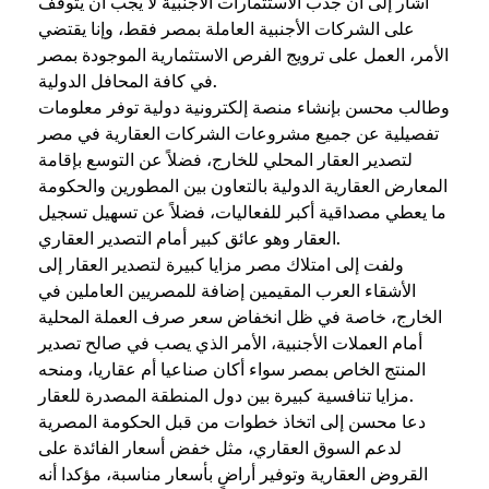
أشار إلى أن جذب الاستثمارات الأجنبية لا يجب أن يتوقف
على الشركات الأجنبية العاملة بمصر فقط، وإنا يقتضي
الأمر، العمل على ترويج الفرص الاستثمارية الموجودة بمصر
في كافة المحافل الدولية.
وطالب محسن بإنشاء منصة إلكترونية دولية توفر معلومات
تفصيلية عن جميع مشروعات الشركات العقارية في مصر
لتصدير العقار المحلي للخارج، فضلاً عن التوسع بإقامة
المعارض العقارية الدولية بالتعاون بين المطورين والحكومة
ما يعطي مصداقية أكبر للفعاليات، فضلاً عن تسهيل تسجيل
العقار وهو عائق كبير أمام التصدير العقاري.
ولفت إلى امتلاك مصر مزايا كبيرة لتصدير العقار إلى
الأشقاء العرب المقيمين إضافة للمصريين العاملين في
الخارج، خاصة في ظل انخفاض سعر صرف العملة المحلية
أمام العملات الأجنبية، الأمر الذي يصب في صالح تصدير
المنتج الخاص بمصر سواء أكان صناعيا أم عقاريا، ومنحه
مزايا تنافسية كبيرة بين دول المنطقة المصدرة للعقار.
دعا محسن إلى اتخاذ خطوات من قبل الحكومة المصرية
لدعم السوق العقاري، مثل خفض أسعار الفائدة على
القروض العقارية وتوفير أراضٍ بأسعار مناسبة، مؤكدا أنه