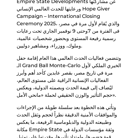
Empire State Developments عن مشاركتها
ورعايتها للحدث العالمي الإنساني Hope Giver
Campaign – International Closing
Ceremony 2025، والذي يُقام لأول مرة في مصر،
فى الفترة من 7وحتى 9 نوفمبر الجاري تحت رعايات
رسمية رفيعة المستوى وبحضور شخصيات عالمية،
وملوك، ووزراء، ومشاهير دوليين.
وتتضمن فعاليات الحدث العالمي هذا العام إقامة حفل
الـ Grand Ball Monte-Carlo الخيري الملكي لأول
مرة في تاريخ مصر، بقصر عابدين كأحد أهم وأبرز
الفعاليات الإنسانية الراقية على مستوى العالم،
ليُضاف إلى قيمة الحدث وبصمته الدولية، ويعكس
حجم التأثير والوزن الحقيقي لحملة «مانحي الأمل».
وتأتي هذه الخطوة بعد سلسلة طويلة من الإجراءات
والموافقات الأمنية الدقيقة نظراً لحجم وثقل الحدث
وطبيعته الدولية والدبلوماسية الرفيعة، ما يعكس
مكانة Empire State وثقة مؤسسات الدولة في
قوة حضورها، وامتداد تأثيرها، وقدرتها على تمثيل