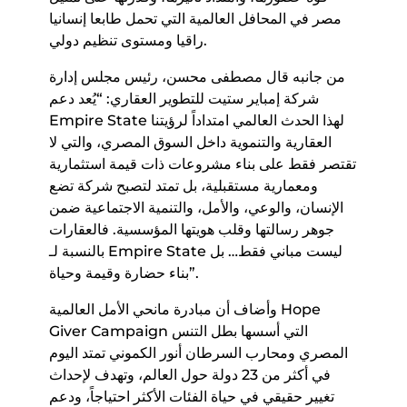
مصر في المحافل العالمية التي تحمل طابعا إنسانيا
راقيا ومستوى تنظيم دولي.
من جانبه قال مصطفى محسن، رئيس مجلس إدارة
شركة إمباير ستيت للتطوير العقاري: “يُعد دعم
Empire State لهذا الحدث العالمي امتداداً لرؤيتنا
العقارية والتنموية داخل السوق المصري، والتي لا
تقتصر فقط على بناء مشروعات ذات قيمة استثمارية
ومعمارية مستقبلية، بل تمتد لتصبح شركة تضع
الإنسان، والوعي، والأمل، والتنمية الاجتماعية ضمن
جوهر رسالتها وقلب هويتها المؤسسية. فالعقارات
بالنسبة لـ Empire State ليست مباني فقط… بل
بناء حضارة وقيمة وحياة”.
وأضاف أن مبادرة مانحي الأمل العالمية Hope
Giver Campaign التي أسسها بطل التنس
المصري ومحارب السرطان أنور الكموني تمتد اليوم
في أكثر من 23 دولة حول العالم، وتهدف لإحداث
تغيير حقيقي في حياة الفئات الأكثر احتياجاً، ودعم