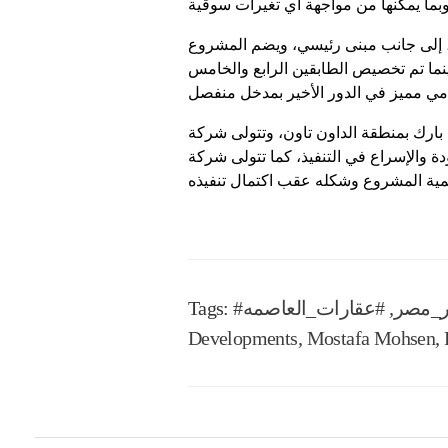
كون من 3 بدروم على كامل مساحة الأرض، إلى جانب مبنى رئيسي، ويضم المشروع
ينما تم تخصيص الطابقين الرابع والخامس
بارك بمنطقة الداون تاون، وتتولى شركة
تتولى شركة CBRE المشرفة على إدارة البرج الأيقوني أعمال إدارة
ر_مصر
,
#عقارات_العاصمه
Tags:
Developments
,
Mostafa Mohsen
,