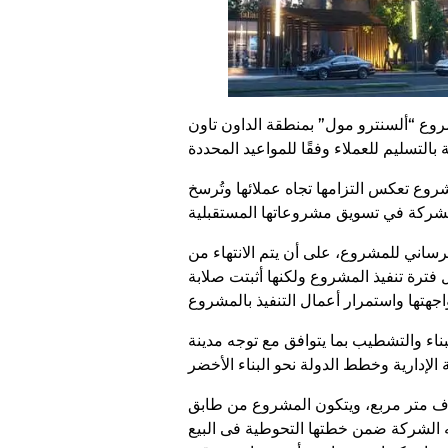
روع “ألسنترو مول” بمنطقة الداون تاون
وع تعكس التزامها تجاه عملائها وتُرسخ
خرساني للمشروع، على أن يتم الانتهاء من
فترة تنفيذ المشروع ولكنها أثبتت صلابة
ناء والتشطيب بما يتوافق مع توجه مدينة
السنترو مول يقع في منطقة الداون تاون بالعاصمة الإدارية الجديدة على مساحة تصل إلى نحو 6 آلاف متر مربع، ويتكون المشروع من طابق
حتفظت به الشركة ضمن خطتها التحوطية فى البيع