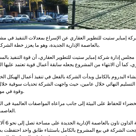
كة إمباير ستيت للتطوير العقاري عن الإسراع بمعدلات التنفيذ في مش
بالعاصمة الإدارية الجديدة، وهو ما يعزز خطة الشركة بالتسليم للعملاء وفقًا للمواعيد المحددة.
 إدارة شركة إمباير ستيت للتطوير العقاري، أن قوة التنفيذ بالمشر
 إنشاء البدروم بالكامل وبدأت الشركة بالفعل في تنفيذ أعمال الهيكل ال
التسليم النهائي خلال عامين، حيث واجهت الشركة تحديات سوقية خلال 
وقوة في مواجهتها واستمرار أعمال التنفيذ بالمشروع.
لخضراء للحفاظ على البيئة إلى جانب مراعاه المواصفات العالمية فى الب
العاصمة الإدارية وخطط الدولة نحو البناء الأخضر.
وأوضح أن 
1 طابقًا متكررًا، ونجحت الشركة في بيع المشروع بالكامل باستثناء طابق واحد ا