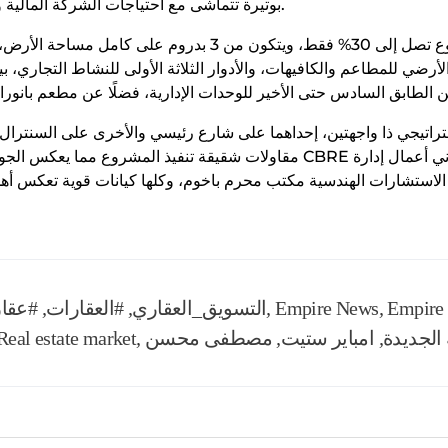
بوتيرة تتماشى مع احتياجات الشركة المالية وبما يمكنها من مواجهة أي تغيرات سوقية.
وأشار إلى أن النسبة البنائية بالمشروع تصل إلى 30% فقط، ويت
ضي للمطاعم والكافيهات، والأدوار الثلاثة الأولى للنشاط التجاري، ب
راتيجي ذا واجهتين، إحداهما على شارع رئيسي والأخرى على السنترال 
مقاولات شقيقة تنفيذ المشروع مما يعكس الجودة والإسراع في التنفيذ، كما 
Empire 
,
Empire News
,
#التسويق_العقاري
,
#العقارات
,
#عقا
 الجديدة
,
امباير ستيت
,
مصطفى محسن
,
Real estate market