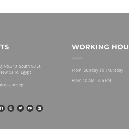
TS
WORKING HOU
g No.340, South 90 St.,
From Sunday To Thursday
 New Cairo, Egypt
From 10 AM To 6 PM
ireestate.eg