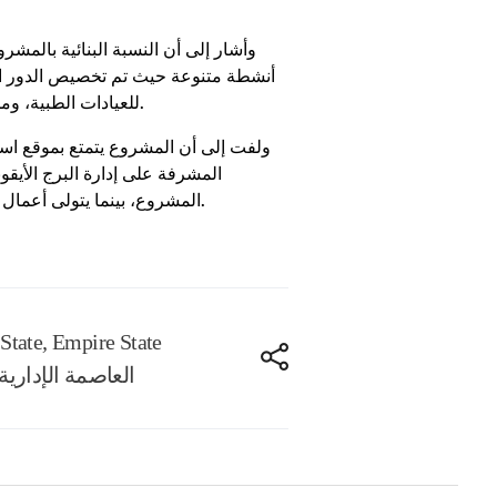
أنشطة متنوعة حيث تم تخصيص الدور الأر
للعيادات الطبية، ومن الطابق السادس حتى الأخير للوحدات الإدارية، فضلًا عن مطعم بانورامي مميز في الدور الأخير بمدخل منفصل.
ولفت إلى أن المشروع يتمتع بموقع است
المشروع، بينما يتولى أعمال الاستشارات الهندسية مكتب محرم باخوم، وكلها كيانات قوية تعكس أهمية المشروع وشكله عقب اكتمال تنفيذه.
State
,
Empire State
العاصمة الإدارية